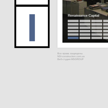
Renaissance Capital
Все права защищены.
NSI-construction.com.ua
Веб-студия
MSGROUP