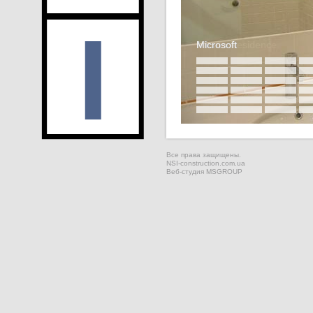
Private Residence
Microsoft
Все права защищены.
NSI-construction.com.ua
Веб-студия
MSGROUP