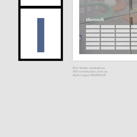
Microsoft
Microsoft
Все права защищены.
NSI-construction.com.ua
Веб-студия
MSGROUP