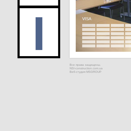
VISA
Все права защищены.
NSI-construction.com.ua
Веб-студия
MSGROUP