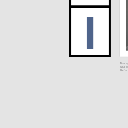
Все п
NSI-c
Веб-с